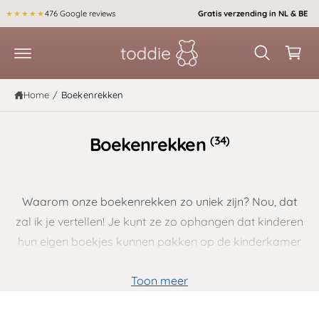
r
k
★★★★★
476 Google reviews
Gratis verzending in NL & BE
d
el
e
c
w
o
a
n
t
g
Home
/
Boekenrekken
e
e
n
t
n
(34)
Boekenrekken
Waarom onze boekenrekken zo uniek zijn? Nou, dat
zal ik je vertellen! Je kunt ze zo ophangen dat kinderen
hun eigen boekjes kunnen pakken op de kinderkamer
of speelkamer. Zo bevorder je de leesontwikkeling.
Toon meer
Hoe fijn is dat? En je kind zal op deze manier
zelfstandiger worden. Een echt Montessori wandrek