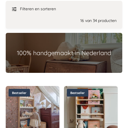
dus! Het blanke hout past in elke kinderkamer en is erg
trendy. En voor de babykamer? Ja hoor, dat kan ook!
Filteren en sorteren
Zo vrolijk je de muur van de babykamer op en zet je
16 van 34 producten
meteen de eerste boekjes klaar. Want je kunt niet
vroeg genoeg beginnen met je kindje voorlezen. Ze
zullen al snel nieuwsgierig worden naar de boekjes die
in de boekenkast staan.
100% handgemaakt in Nederland
Bestseller
Bestseller