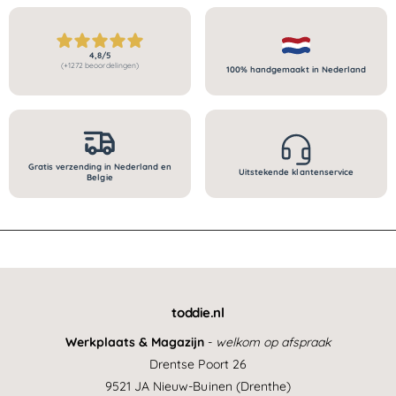
e
p
a
a
a
p
r
a
n
n
r
i
4,8/5
t
t
i
j
(+1272 beoordelingen)
100% handgemaakt in Nederland
a
a
j
s
l
l
s
r
r
e
e
c
c
Gratis verzending in Nederland en
e
e
Uitstekende klantenservice
Belgie
n
n
s
s
i
i
e
e
s
s
toddie.nl
Werkplaats & Magazijn
-
welkom op afspraak
Drentse Poort 26
9521 JA Nieuw-Buinen (Drenthe)