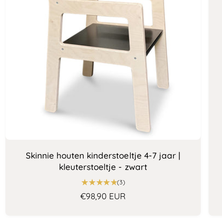
t
i
p
a
n
r
l
g
i
r
s
j
e
c
p
s
e
r
n
i
s
j
i
e
s
s
Skinnie houten kinderstoeltje 4-7 jaar |
kleuterstoeltje - zwart
3
(3)
t
N
€98,90 EUR
o
o
t
r
a