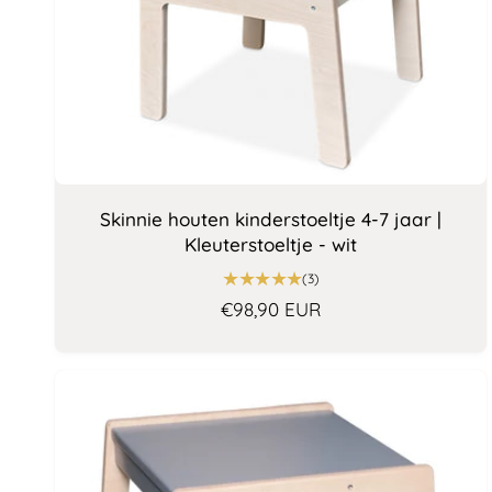
Skinnie houten kinderstoeltje 4-7 jaar |
Kleuterstoeltje - wit
3
(3)
t
N
€98,90 EUR
o
o
t
r
a
a
m
l
a
a
l
a
e
n