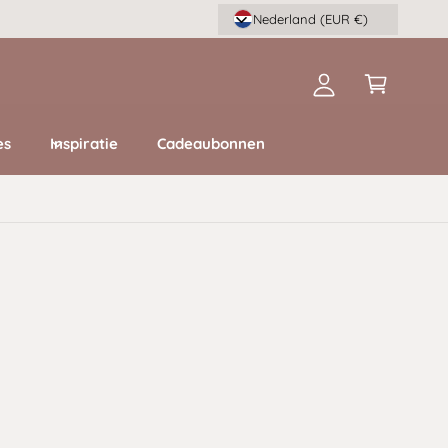
n
Nederland (EUR €)
k
l
el
o
w
g
a
g
g
es
Inspiratie
Cadeaubonnen
e
e
n
n