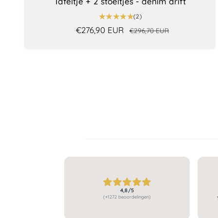
Tafeltje + 2 stoeltjes - denim drift
2
(2)
t
A
€276,90 EUR
N
€296,70 EUR
o
a
o
t
n
r
a
a
b
m
l
i
a
a
e
l
a
d
e
n
t
i
p
a
n
r
l
g
i
r
s
j
e
c
p
s
e
r
n
i
4,8/5
s
(+1272 beoordelingen)
j
i
e
s