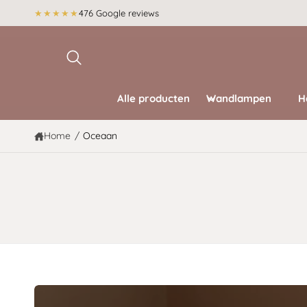
r
★★★★★
476 Google reviews
d
e
c
o
n
t
e
Alle producten
Wandlampen
H
n
t
Home
/
Oceaan