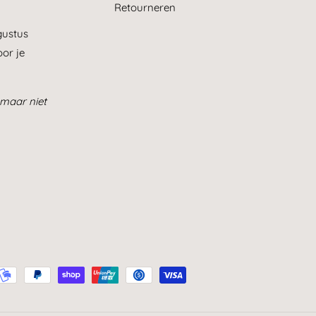
Retourneren
gustus
or je
maar niet