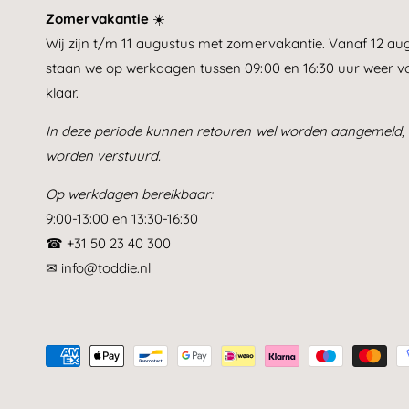
Zomervakantie
☀️
Wij zijn t/m 11 augustus met zomervakantie. Vanaf 12 au
staan we op werkdagen tussen 09:00 en 16:30 uur weer vo
klaar.
In deze periode kunnen retouren wel worden aangemeld, 
worden verstuurd.
Op werkdagen bereikbaar:
9:00-13:00 en 13:30-16:30
☎ +31 50 23 40 300
✉ info@toddie.nl
B
e
t