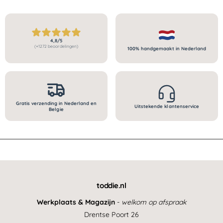
i
j
l
a
j
s
r
l
s
e
r
c
e
4,8/5
(+1272 beoordelingen)
100% handgemaakt in Nederland
e
c
n
e
s
n
i
s
e
i
s
e
Gratis verzending in Nederland en
Uitstekende klantenservice
s
Belgie
toddie.nl
Werkplaats & Magazijn
-
welkom op afspraak
Drentse Poort 26