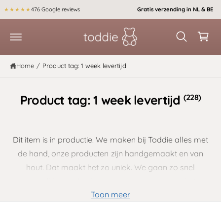
r
k
★★★★★
476 Google reviews
Gratis verzending in NL & BE
d
el
e
c
w
o
a
n
t
g
Home
/
Product tag: 1 week levertijd
e
e
n
t
n
(228)
Product tag: 1 week levertijd
Dit item is in productie. We maken bij Toddie alles met
de hand, onze producten zijn handgemaakt en van
hout. Dat maakt het zo uniek. We gaan zo snel
mogelijk aan de slag en streven ernaar om het
Toon meer
product binnen een week te leveren.