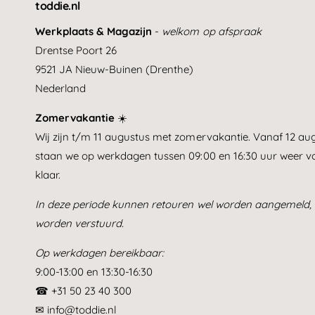
toddie.nl
Werkplaats & Magazijn
-
welkom op afspraak
Drentse Poort 26
9521 JA Nieuw-Buinen (Drenthe)
Nederland
Zomervakantie
☀️
Wij zijn t/m 11 augustus met zomervakantie. Vanaf 12 au
staan we op werkdagen tussen 09:00 en 16:30 uur weer vo
klaar.
In deze periode kunnen retouren wel worden aangemeld, 
worden verstuurd.
Op werkdagen bereikbaar:
9:00-13:00 en 13:30-16:30
☎ +31 50 23 40 300
✉ info@toddie.nl