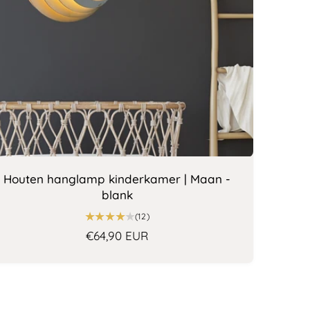
Houten hanglamp kinderkamer | Maan -
blank
1
(12)
2
N
€64,90 EUR
t
o
o
r
t
a
m
a
a