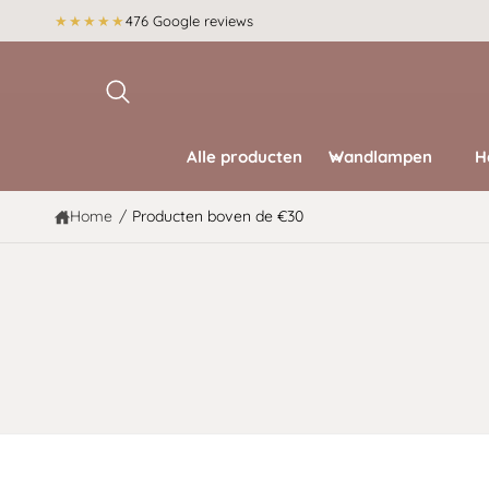
r
★★★★★
476 Google reviews
d
e
c
o
n
t
e
Alle producten
Wandlampen
H
n
t
Home
/
Producten boven de €30