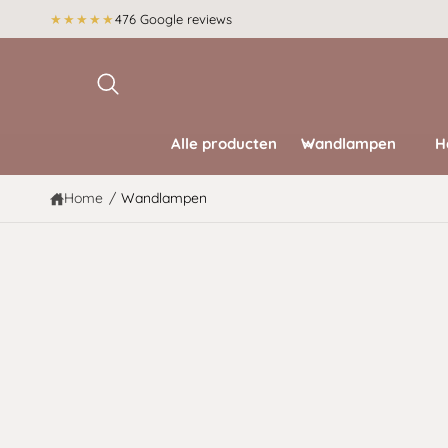
r
★★★★★
476 Google reviews
d
e
c
o
n
t
e
Alle producten
Wandlampen
H
n
t
Home
/
Wandlampen