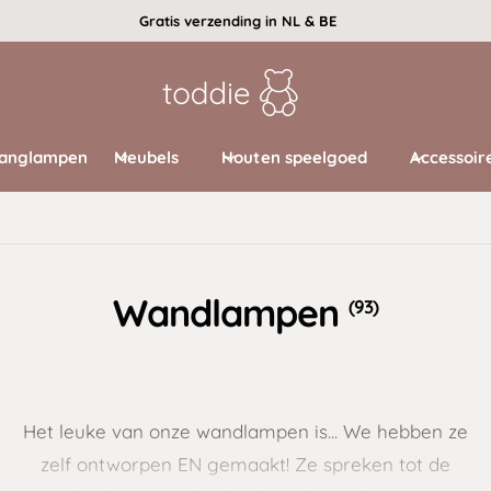
Gratis verzending in NL & BE
anglampen
Meubels
Houten speelgoed
Accessoir
Wandlampen
(93)
Het leuke van onze wandlampen is... We hebben ze
zelf ontworpen EN gemaakt! Ze spreken tot de