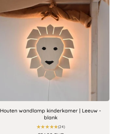
r
o
p
:
Houten wandlamp kinderkamer | Leeuw -
blank
2
(24)
4