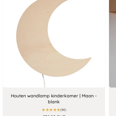
Houten wandlamp kinderkamer | Maan -
blank
8
(84)
4