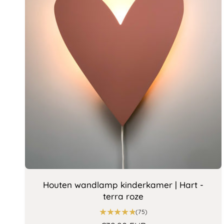
Houten wandlamp kinderkamer | Hart -
terra roze
7
(75)
5