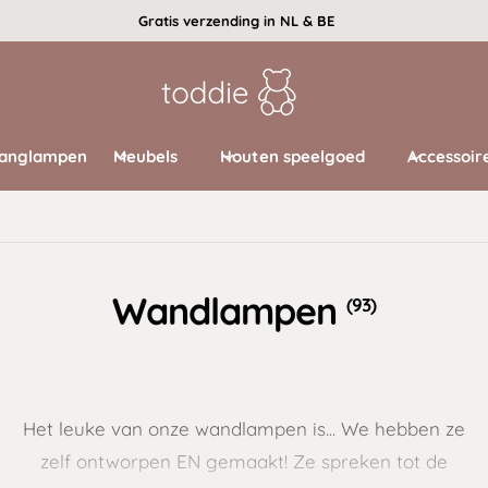
Gratis verzending in NL & BE
anglampen
Meubels
Houten speelgoed
Accessoir
Wandlampen
(93)
Het leuke van onze wandlampen is... We hebben ze
zelf ontworpen EN gemaakt! Ze spreken tot de