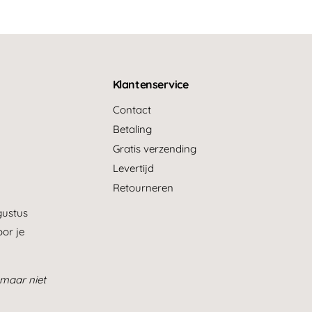
n
s
i
e
s
Klantenservice
Contact
Betaling
Gratis verzending
Levertijd
Retourneren
gustus
or je
maar niet