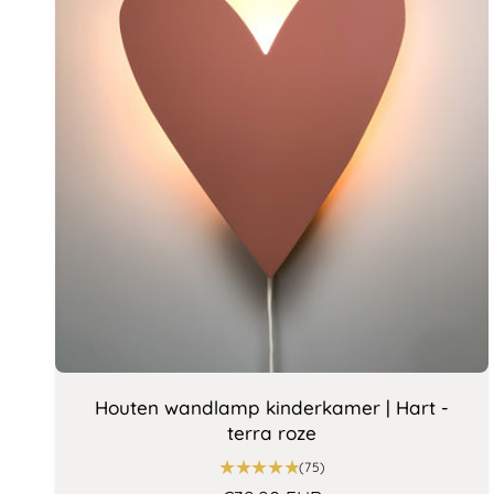
Houten wandlamp kinderkamer | Hart -
terra roze
7
(75)
5