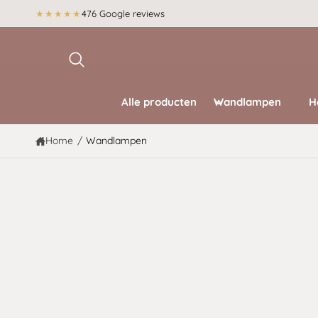
r
★★★★★
476 Google reviews
d
e
c
o
n
t
e
Alle producten
Wandlampen
H
n
t
Home
/
Wandlampen