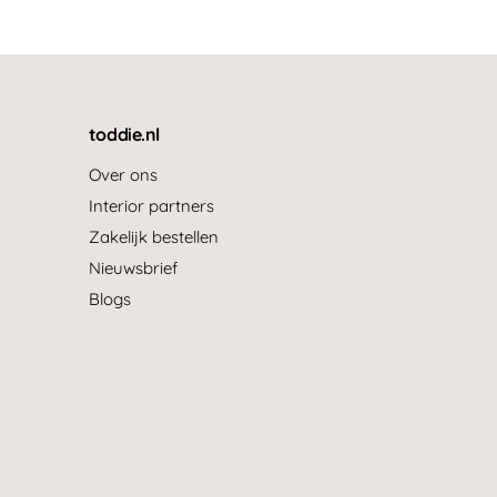
n
s
i
e
s
toddie.nl
Over ons
Interior partners
Zakelijk bestellen
Nieuwsbrief
Blogs