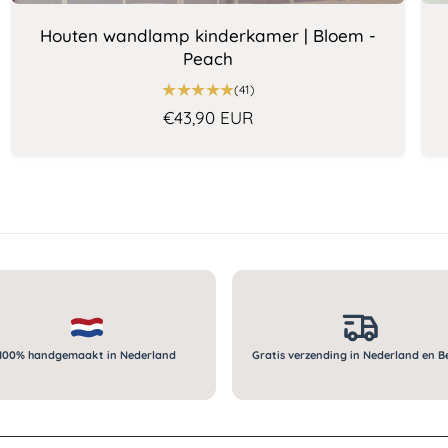
Houten wandlamp kinderkamer | Bloem -
Peach
4
(41)
1
N
€43,90 EUR
t
o
o
r
t
a
m
a
a
l
l
a
e
a
n
p
t
r
a
i
l
100% handgemaakt in Nederland
Gratis verzending in Nederland en B
j
r
e
s
c
e