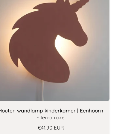
r
o
p
:
Houten wandlamp kinderkamer | Eenhoorn
- terra roze
N
€41,90 EUR