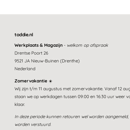
n
s
i
e
s
toddie.nl
Werkplaats & Magazijn
-
welkom op afspraak
Drentse Poort 26
9521 JA Nieuw-Buinen (Drenthe)
Nederland
Zomervakantie
☀️
Wij zijn t/m 11 augustus met zomervakantie. Vanaf 12 au
staan we op werkdagen tussen 09:00 en 16:30 uur weer vo
klaar.
In deze periode kunnen retouren wel worden aangemeld, 
worden verstuurd.