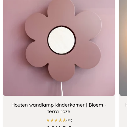
Houten wandlamp kinderkamer | Bloem -
terra roze
4
(41)
1